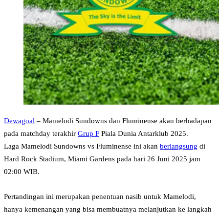
Dewagoal
– Mamelodi Sundowns dan Fluminense akan berhadapan
pada matchday terakhir
Grup F
Piala Dunia Antarklub 2025.
Laga Mamelodi Sundowns vs Fluminense ini akan
berlangsung
di
Hard Rock Stadium, Miami Gardens pada hari 26 Juni 2025 jam
02:00 WIB.
Pertandingan ini merupakan penentuan nasib untuk Mamelodi,
hanya kemenangan yang bisa membuatnya melanjutkan ke langkah