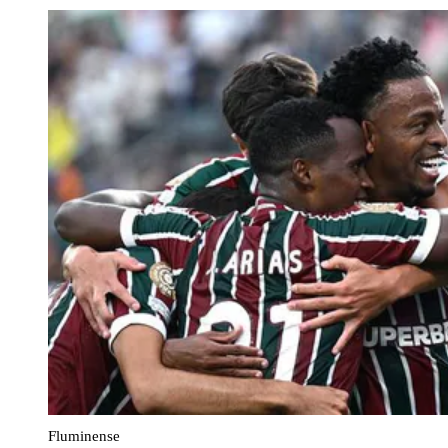
Fluminense