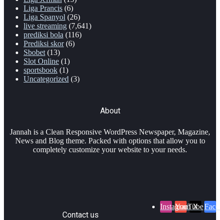
Liga Prancis
(6)
Liga Spanyol
(26)
live streaming
(7,641)
prediksi bola
(116)
Prediksi skor
(6)
Sbobet
(13)
Slot Online
(1)
sportsbook
(1)
Uncategorized
(3)
About
Jannah is a Clean Responsive WordPress Newspaper, Magazine,
News and Blog theme. Packed with options that allow you to
completely customize your website to your needs.
Instagram
YouTube
X
Face
Contact us