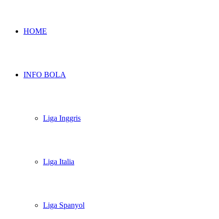
HOME
INFO BOLA
Liga Inggris
Liga Italia
Liga Spanyol