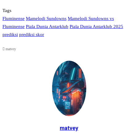
Tags
Fluminense
Mamelodi Sundowns
Mamelodi Sundowns vs
Fluminense
Piala Dunia Antarklub
Piala Dunia Antarklub 2025
prediksi
prediksi skor
matvey
matvey