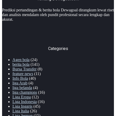
Prediksi pertandingan & berita bola Dewagoal dirangkum lewat riset
dan analisis mendalam oleh pundit profesional secara lengkap dan
akurat.
Categories
Agen bola
(24)
berita bola
(141)
Bursa Transfer
(8)
feature news
(11)
Info Bola
(40)
liga Arab
(4)
liga belanda
(4)
liga champions
(16)
Liga Eropa
(12)
Liga Indonesia
(16)
Liga Inggris
(45)
Liga Italia
(26)
Liga Jerman
(15)