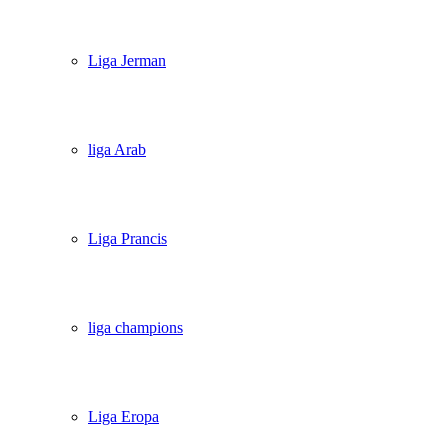
Liga Jerman
liga Arab
Liga Prancis
liga champions
Liga Eropa