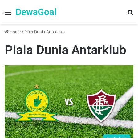
DewaGoal
Menu
Se
Home
/
Piala Dunia Antarklub
Piala Dunia Antarklub