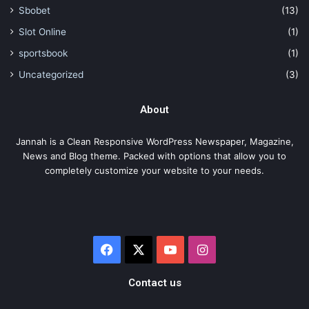
Sbobet
(13)
Slot Online
(1)
sportsbook
(1)
Uncategorized
(3)
About
Jannah is a Clean Responsive WordPress Newspaper, Magazine,
News and Blog theme. Packed with options that allow you to
completely customize your website to your needs.
Facebook
X
YouTube
Instagram
Contact us