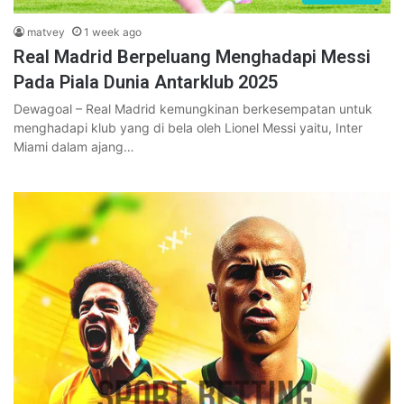
matvey
1 week ago
Real Madrid Berpeluang Menghadapi Messi
Pada Piala Dunia Antarklub 2025
Dewagoal – Real Madrid kemungkinan berkesempatan untuk
menghadapi klub yang di bela oleh Lionel Messi yaitu, Inter
Miami dalam ajang…