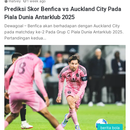
matvey
1 week ago
Prediksi Skor Benfica vs Auckland City Pada
Piala Dunia Antarklub 2025
Dewagoal – Benfica akan berhadapan dengan Auckland City
pada matchday ke-2 Pada Grup C Piala Dunia Antarklub 2025.
Pertandingan kedua…
berita bola