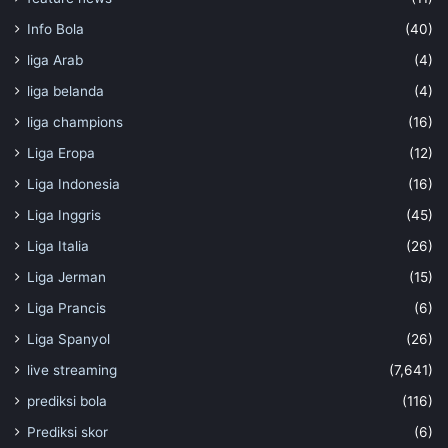
Info Bola
(40)
liga Arab
(4)
liga belanda
(4)
liga champions
(16)
Liga Eropa
(12)
Liga Indonesia
(16)
Liga Inggris
(45)
Liga Italia
(26)
Liga Jerman
(15)
Liga Prancis
(6)
Liga Spanyol
(26)
live streaming
(7,641)
prediksi bola
(116)
Prediksi skor
(6)