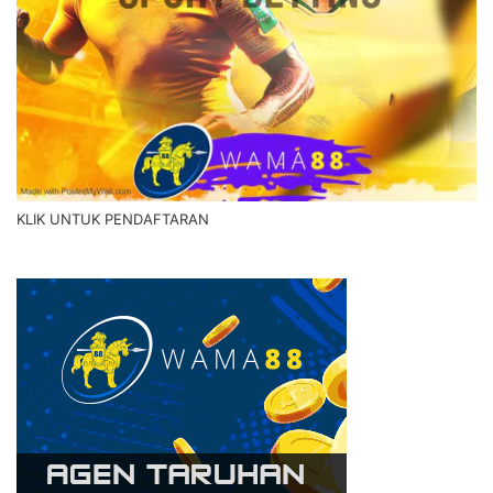
KLIK UNTUK PENDAFTARAN