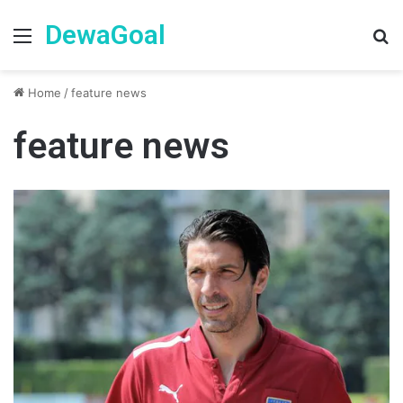
DewaGoal
Menu
Se
Home
/
feature news
feature news